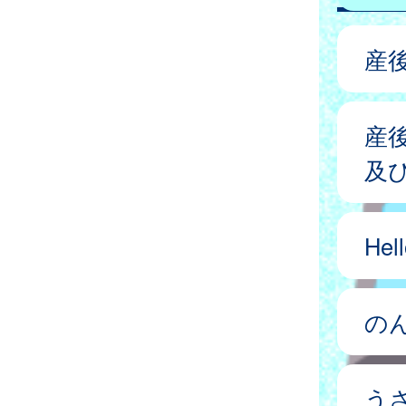
産
産
及
He
の
う