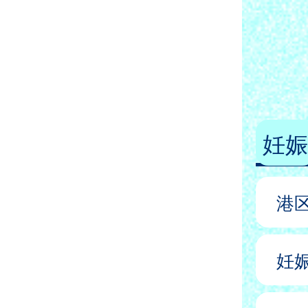
妊娠
港
妊