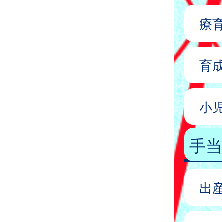
療
育
小
手当
出