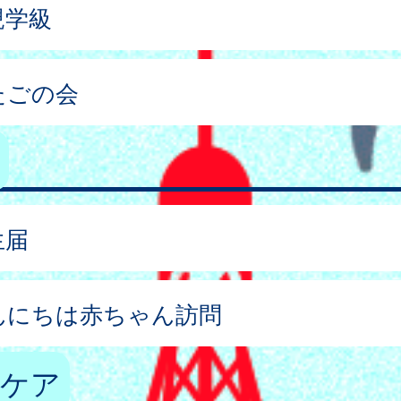
親学級
たごの会
生届
んにちは赤ちゃん訪問
後ケア