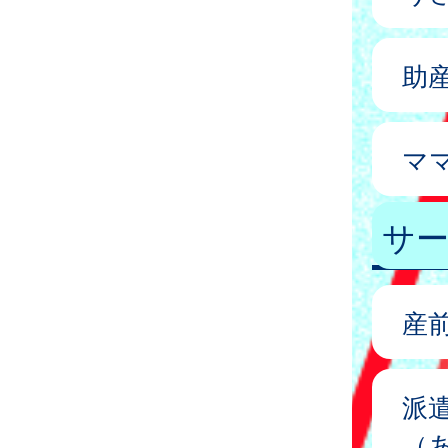
助
マ
サ
産
派
（