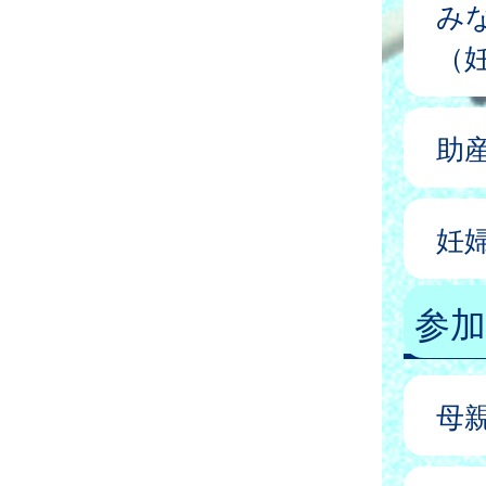
み
（
助
妊
参
母