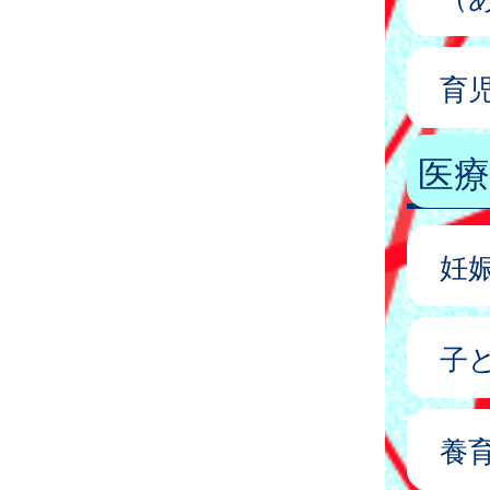
育
医療
妊
子
養