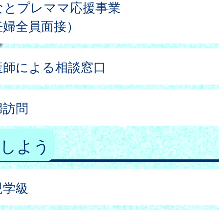
なとプレママ応援事業
妊婦全員面接）
産師による相談窓口
婦訪問
加しよう
親学級