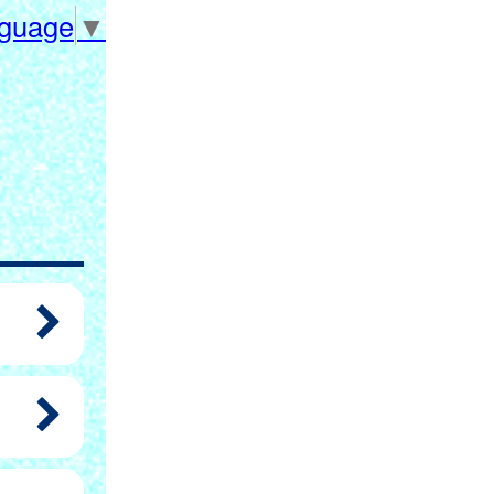
nguage
▼