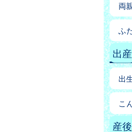
両
ふ
出産
出
こ
産