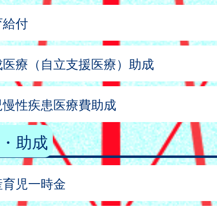
育給付
成医療（自立支援医療）助成
児慢性疾患医療費助成
・助成
産育児一時金