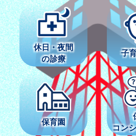
休日・夜間
子
の診療
保育園
コン