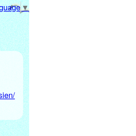
nguage
▼
sien/