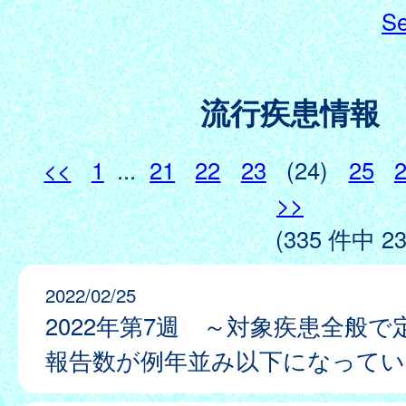
Se
流行疾患情報
<<
1
...
21
22
23
(24)
25
>>
(335 件中 23
2022/02/25
2022年第7週 ～対象疾患全般で
報告数が例年並み以下になってい