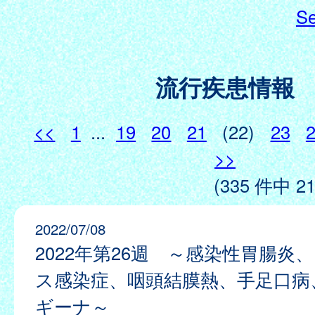
Se
流行疾患情報
<<
1
...
19
20
21
(22)
23
>>
(335 件中 21
2022/07/08
2022年第26週 ～感染性胃腸炎
ス感染症、咽頭結膜熱、手足口病
ギーナ～