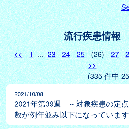
Se
流行疾患情報
<<
1
...
23
24
25
(26)
27
>>
(335 件中 25
2021/10/08
2021年第39週 ～対象疾患の定
数が例年並み以下になっていま