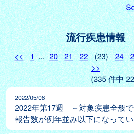
Se
流行疾患情報
<<
1
...
20
21
22
(23)
24
>>
(335 件中 22
2022/05/06
2022年第17週 ～対象疾患全般
報告数が例年並み以下になってい