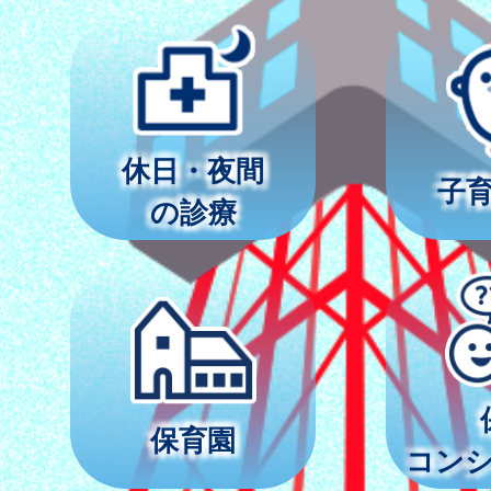
休日・夜間
子
の診療
保育園
コン