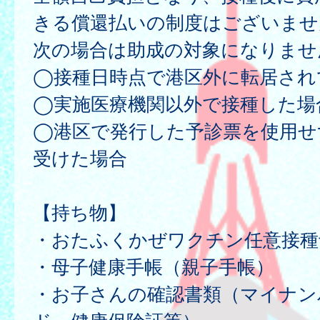
きる償還払いの制度はございませ
次の場合は助成の対象になりませ
◯接種日時点で港区外に転居され
◯実施医療機関以外で接種した場
◯港区で発行した予診票を使用せ
受けた場合
【持ち物】
・おたふくかぜワクチン任意接種
・母子健康手帳（親子手帳）
・お子さんの確認書類（マイナン