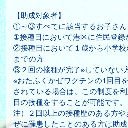
【助成対象者】
①～③すべてに該当するお子さん
①接種日において港区に住民登録
②接種日において１歳から小学校
までの方
③２回の接種が完了※していない
※おたふくかぜワクチンの1回目
されている場合は、この制度を利
目の接種をすることが可能です。
注）２回以上の接種歴のある方や
ぜに罹患したことのある方は助成