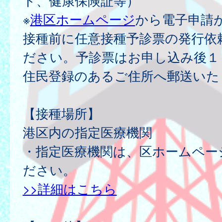
ド、健康保険証等）
※
港区ホームページ
から電子申請
接種前に任意接種予診票の発行依
ださい。予診票はお申し込み後１
住民登録のあるご住所へ郵送いた
【接種場所】
港区内の指定医療機関
・指定医療機関は、区ホームペー
ださい。
>>詳細はこちら