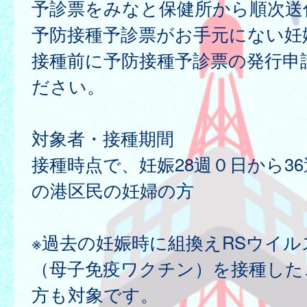
予診票をみなと保健所から順次送
予防接種予診票がお手元にない妊
接種前に予防接種予診票の発行申
ださい。
対象者・接種期間
接種時点で、妊娠28週０日から3
の港区民の妊婦の方
※過去の妊娠時に組換えRSウイ
（母子免疫ワクチン）を接種した
方も対象です。