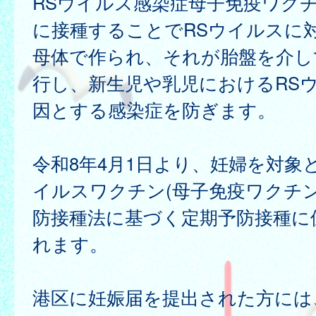
RSウイルス感染症母子免疫ワク
に接種することでRSウイルスに
母体で作られ、それが胎盤を介し
行し、新生児や乳児におけるRS
因とする感染症を防ぎます。
令和8年4月1日より、妊婦を対象
イルスワクチン(母子免疫ワクチ
防接種法に基づく定期予防接種に
れます。
港区に妊娠届を提出された方には