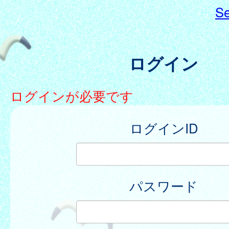
Se
ログイン
ログインが必要です
ログインID
パスワード