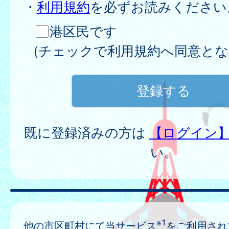
・
利用規約
を必ずお読みください
港区民です
(チェックで利用規約へ同意とな
既に登録済みの方は
【ログイン
い。
※1
他の市区町村にて当サービス
をご利用され