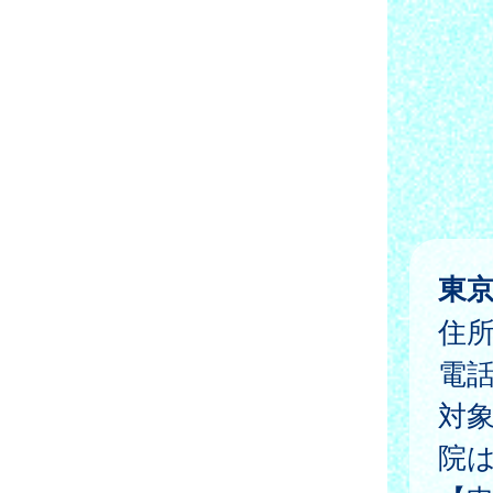
東
住所
電
対
院