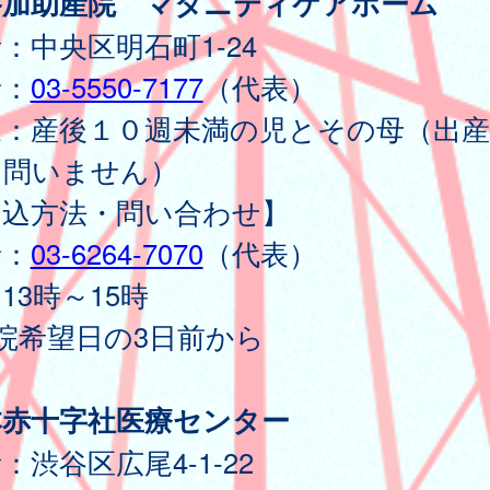
路加助産院 マタニティケアホーム
：中央区明石町1-24
話：
03-5550-7177
（代表）
象：産後１０週未満の児とその母（出産
は問いません）
申込方法・問い合わせ】
話：
03-6264-7070
（代表）
13時～15時
院希望日の3日前から
本赤十字社医療センター
：渋谷区広尾4-1-22