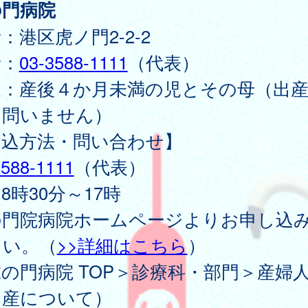
の門病院
：港区虎ノ門2-2-2
話：
03-3588-1111
（代表）
象：産後４か月未満の児とその母（出
は問いません）
申込方法・問い合わせ】
3588-1111
（代表）
8時30分～17時
の門院病院ホームページよりお申し込
さい。（
>>詳細はこちら
）
の門病院 TOP＞診療科・部門＞産婦
お産について）