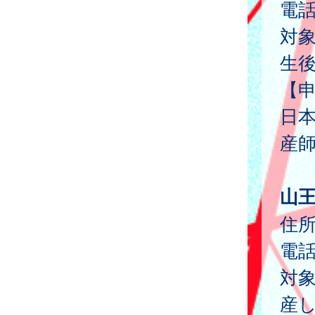
電
対
生
【
日
産
山
住所
電
対
産