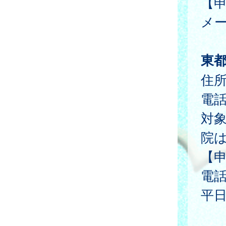
【
メ
東
住所
電
対
院
【
電
平日