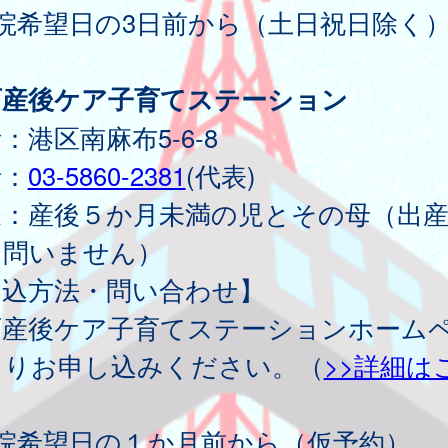
院希望日の3日前から（土日祝日除く
育産後ケア子育てステーション
：港区南麻布5-6-8
話：
03-5860-2381
(代表)
象：産後５か月未満の児とその母（出
は問いません）
申込方法・問い合わせ】
育産後ケア子育てステーションホーム
よりお申し込みください。（
>>詳細は
）
入院希望日の１か月前から（仮予約）