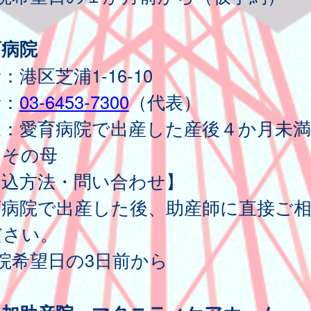
育病院
：港区芝浦1-16-10
話：
03-6453-7300
（代表）
象：愛育病院で出産した産後４か月未
とその母
申込方法・問い合わせ】
育病院で出産した後、助産師に直接ご
ださい。
院希望日の3日前から