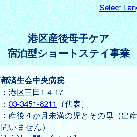
Select La
港区産後母子ケア
宿泊型ショートステイ事業
京都済生会中央病院
：港区三田1-4-17
話：
03-3451-8211
（代表）
象：産後４か月未満の児とその母（出
は問いません）