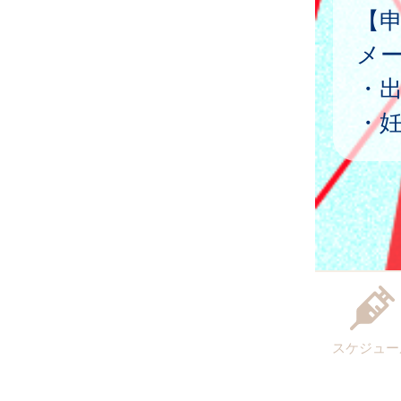
【
メ
・
・妊
スケジュー