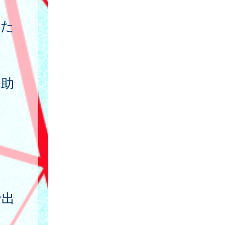
した
、助
で出