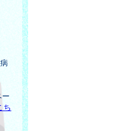
）
産病
ペー
こち