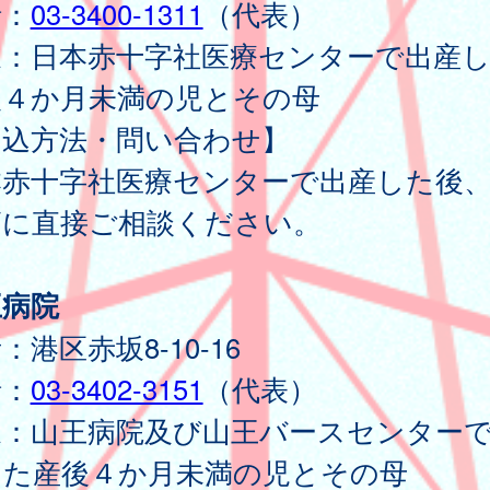
話：
03-3400-1311
（代表）
象：日本赤十字社医療センターで出産
後４か月未満の児とその母
申込方法・問い合わせ】
本赤十字社医療センターで出産した後
師に直接ご相談ください。
王病院
：港区赤坂8-10-16
話：
03-3402-3151
（代表）
象：山王病院及び山王バースセンター
した産後４か月未満の児とその母