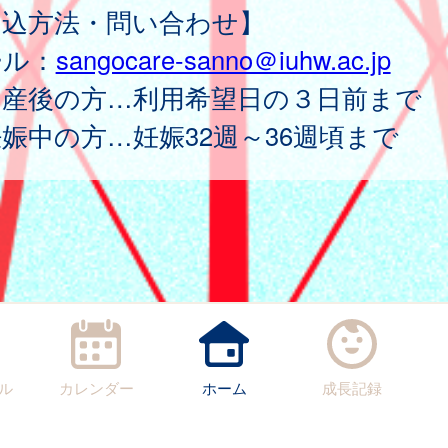
申込方法・問い合わせ】
ール：
sangocare-sanno＠iuhw.ac.jp
出産後の方…利用希望日の３日前まで
娠中の方…妊娠32週～36週頃まで
ル
カレンダー
ホーム
成長記録