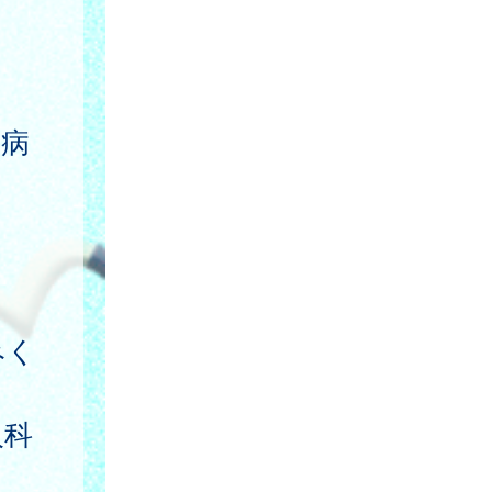
産病
みく
人科