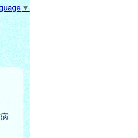
nguage
▼
産病