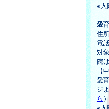
※入
愛
住所
電
対
院
【
愛
ジ
ら
※