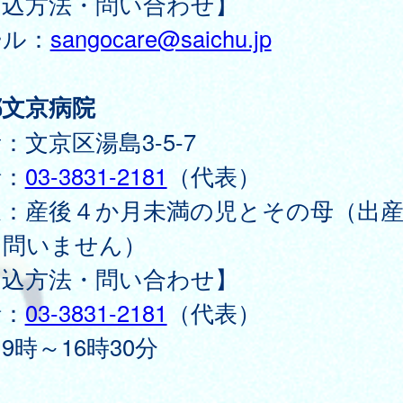
申込方法・問い合わせ】
ール：
sangocare@saichu.jp
都文京病院
：文京区湯島3-5-7
話：
03-3831-2181
（代表）
象：産後４か月未満の児とその母（出
は問いません）
申込方法・問い合わせ】
話：
03-3831-2181
（代表）
9時～16時30分