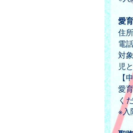
愛
住所
電
対
児
【
愛
く
※入