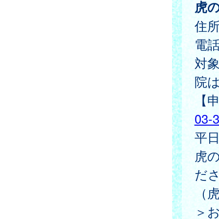
虎
住所
電
対
院
【
03-
平日
虎
だ
（虎
＞