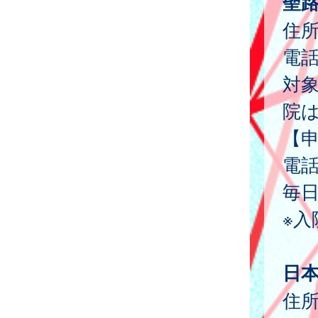
聖
住所
電
対
院
【
電
毎日
※入
日
住所