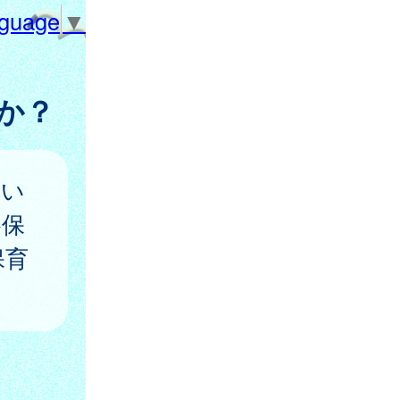
nguage
▼
か？
てい
各保
保育