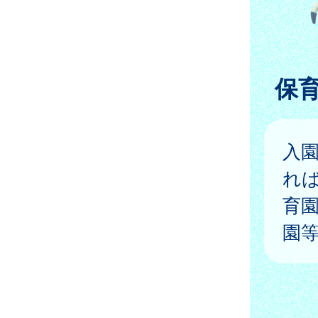
保
入
れ
育
園