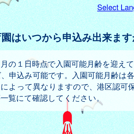
Select La
育園はいつから申込み出来ます
園月の１日時点で入園可能月齢を迎え
ば、申込み可能です。入園可能月齢は
園によって異なりますので、港区認可
等一覧にて確認してください。