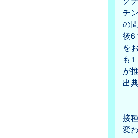
ク
チン
の間
後6
を
も1
が
出典
一
接
変