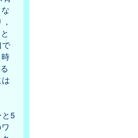
うな
り，
ほと
口で
，時
する
には
と5
のワ