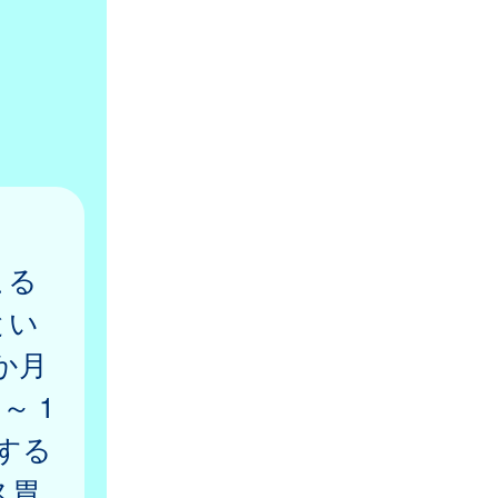
こる
とい
か月
～ 1
する
ス胃