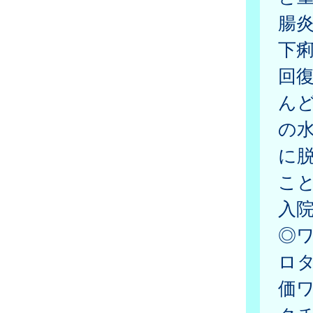
腸
下
回復
ん
の
に
こ
入
◎
ロタ
価