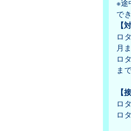
※
で
【
ロタ
月ま
ロタ
まで
【
ロタ
ロタ