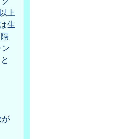
ワク
間以上
ンは生
間隔
チン
こと
数が