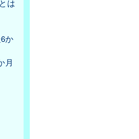
とは
6か
か月