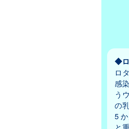
◆
ロ
感
うウ
の乳
5 
と