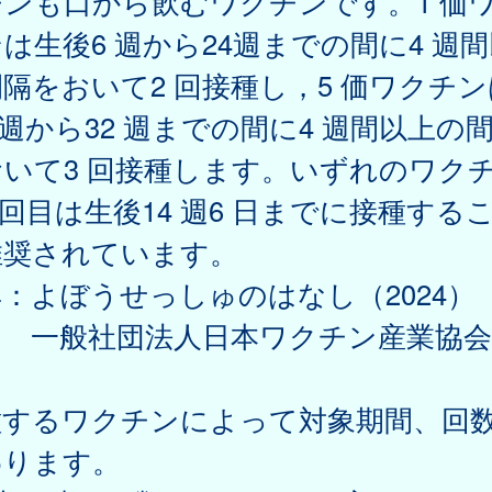
チンも口から飲むワクチンです。1 価
は生後6 週から24週までの間に4 週
隔をおいて2 回接種し，5 価ワクチ
 週から32 週までの間に4 週間以上の
おいて3 回接種します。いずれのワク
 回目は生後14 週6 日までに接種する
推奨されています。
：よぼうせっしゅのはなし（2024）
般社団法人日本ワクチン産業協会
種するワクチンによって対象期間、回
わります。