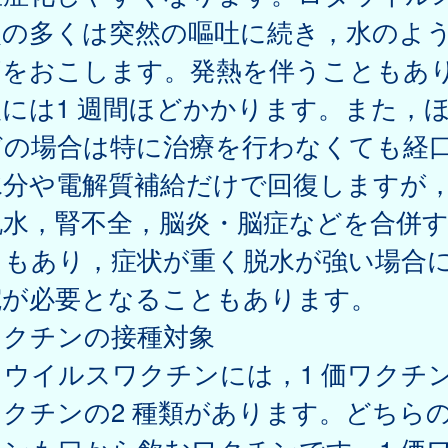
炎の多くは突然の嘔吐に続き，水のよ
痢をおこします。発熱を伴うこともあ
には1 週間ほどかかります。また，
どの場合は特に治療を行わなくても経
水分や電解質補給だけで回復しますが
脱水，腎不全，脳炎・脳症などを合併
ともあり，症状が重く脱水が強い場合
院が必要となることもあります。
ワクチンの接種対象
ウイルスワクチンには，1 価ワクチン
ワクチンの2 種類があります。どちら