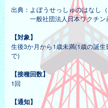
出典：よぼうせっしゅのはなし（2
一般社団法人日本ワクチン
【対象】
生後3か月から1歳未満(1歳の誕
で)
【接種回数】
1回
【通知】