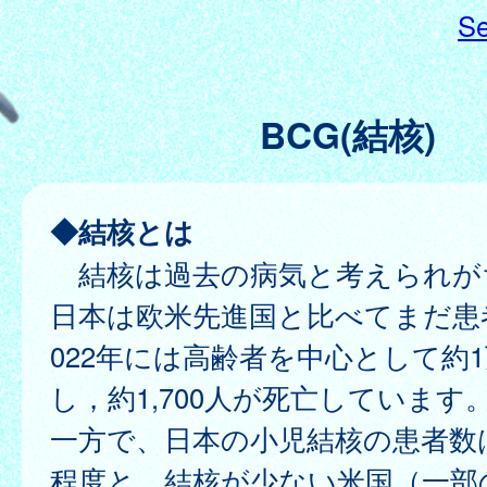
Se
BCG(結核)
◆結核とは
結核は過去の病気と考えられが
日本は欧米先進国と比べてまだ患
022年には高齢者を中心として約
し，約1,700人が死亡しています
一方で、日本の小児結核の患者数は
程度と、結核が少ない米国（一部