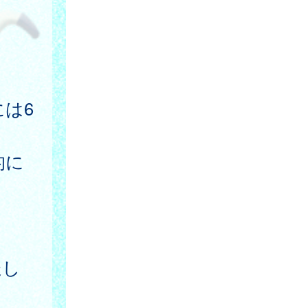
には6
的に
送し