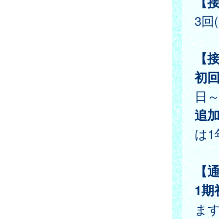
【
3回
【
初
日～
追
は1
【
1期
ま