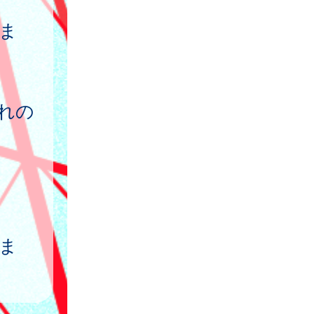
)ま
まれの
)ま