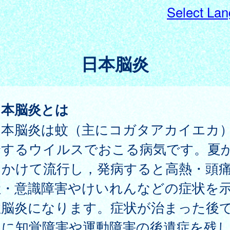
Select La
日本脳炎
日本脳炎とは
本脳炎は蚊（主にコガタアカイエカ
介するウイルスでおこる病気です。夏
にかけて流行し，発病すると高熱・頭
吐・意識障害やけいれんなどの症状を
性脳炎になります。症状が治まった後
くに知覚障害や運動障害の後遺症を残