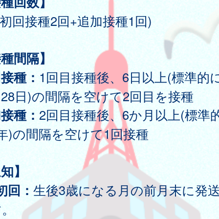
接種回数】
(初回接種2回+追加接種1回)
接種間隔】
回接種：
1回目接種後、6日以上(標準的
28日)の間隔を空けて2回目を接種
加接種：
2回目接種後、6か月以上(標準
年)の間隔を空けて1回接種
通知】
初回：
生後3歳になる月の前月末に発
す。