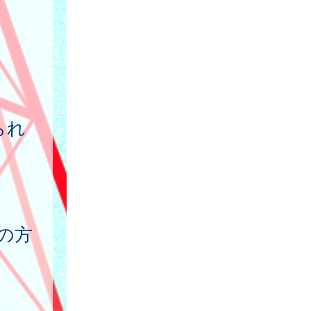
られ
れの方