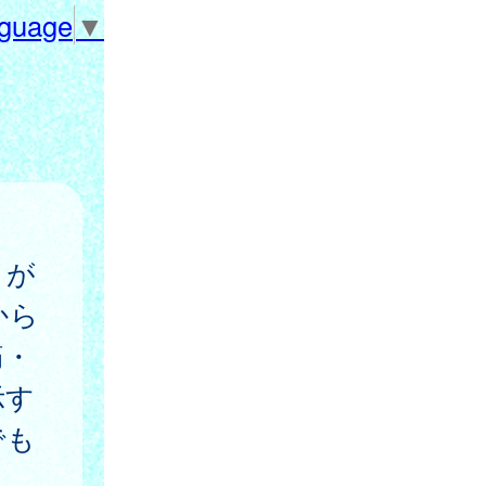
nguage
▼
）が
から
痛・
示す
でも
し，