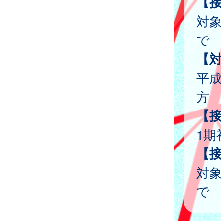
【
対象
で
【
平成
方
【
1期
【
対象
で