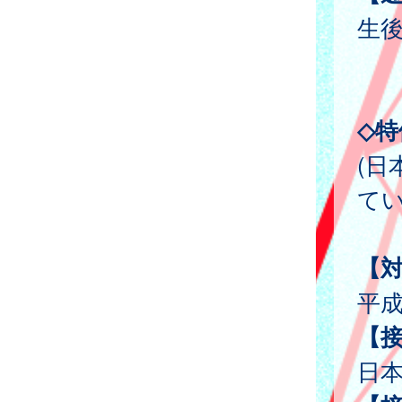
生
◇特
(
てい
【
平成
【
日