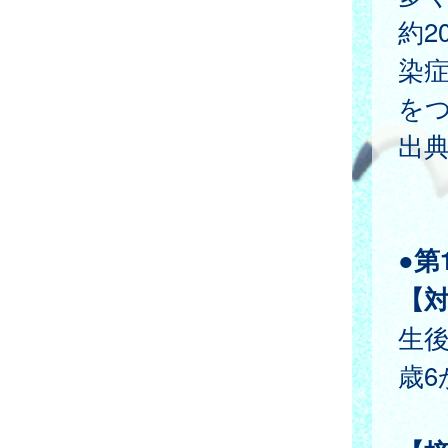
約2
染
を
出典
一
●第
【
生後
歳6