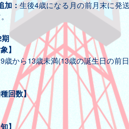
追加：
生後4歳になる月の前月末に発
す。
2期
対象】
9歳から13歳未満(13歳の誕生日の前
接種回数】
通知】