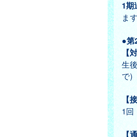
1期
ま
●第
【
生後
で)
【
1回
【