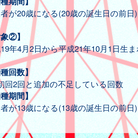
接種期間】
者が20歳になる(20歳の誕生日の前日
対象②】
19年4月2日から平成21年10月1日生
接種回数】
初回2回と追加の不足している回数
接種期間】
者が13歳になる(13歳の誕生日の前日