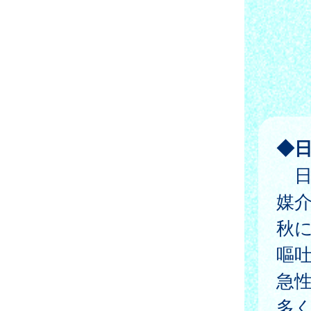
◆
日
媒
秋
嘔
急
多