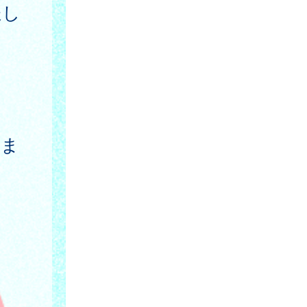
送し
日ま