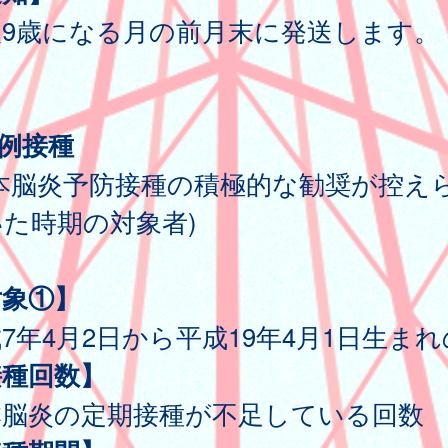
後9歳になる月の前月末に発送します。
例接種
日本脳炎予防接種の積極的な勧奨が控え
た時期の対象者)
対象①】
7年4月2日から平成19年4月1日生ま
接種回数】
本脳炎の定期接種が不足している回数