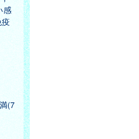
い感
免疫
満(7