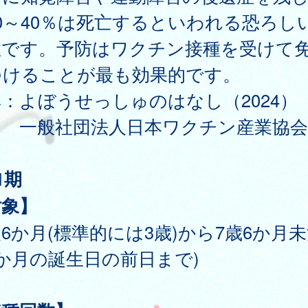
0～40％は死亡するといわれる恐ろし
症です。予防はワクチン接種を受けて
つけることが最も効果的です。
：よぼうせっしゅのはなし（2024）
般社団法人日本ワクチン産業協会
1期
対象】
6か月(標準的には3歳)から7歳6か月未
か月の誕生日の前日まで)