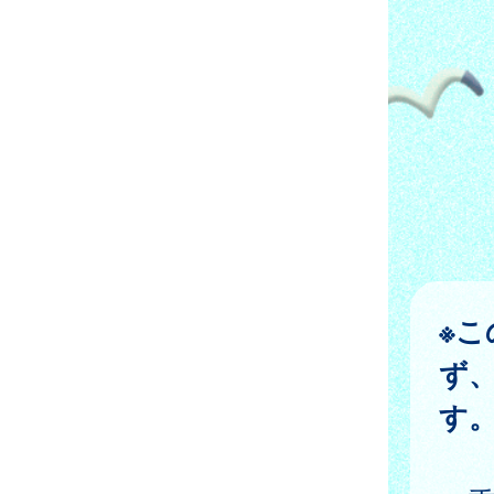
※
ず
す