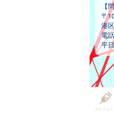
【
〒1
港
電
平日
スケジュー