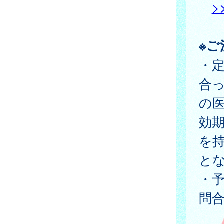
>
※
・
合
の
効
を
と
・
問