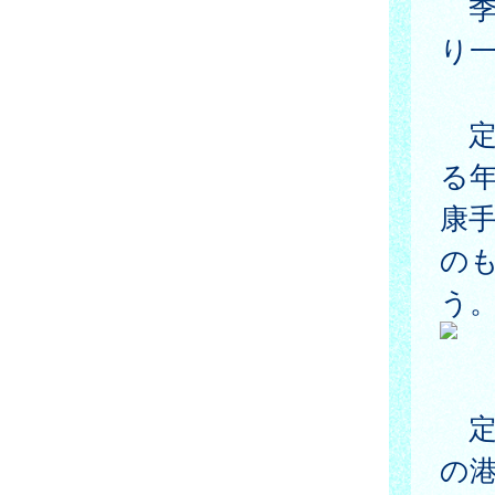
季
り
定
る
康
の
う
定
の