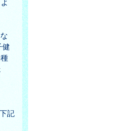
、よ
な
子健
接種
ょ
下記
。