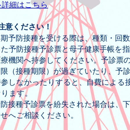
>詳細はこちら
ご注意ください！
定期予防接種を受ける際は、種類・回
った予防接種予診票と母子健康手帳を指
医療機関へ持参してください。予診票
期限（接種期限）が過ぎていたり、予
持参しなかったりすると、自費による
なります。
予防接種予診票を紛失された場合は、
合せへご相談ください。