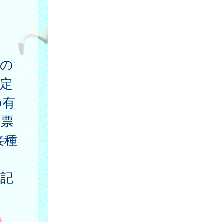
数の
定
の有
診票
接種
下記