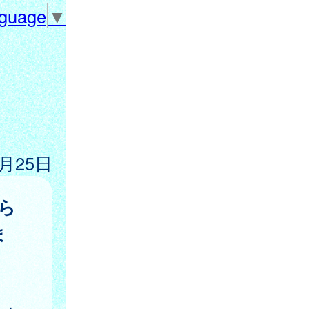
nguage
▼
9月25日
ら
ま