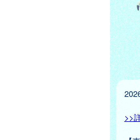
20
>>