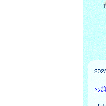
20
>>