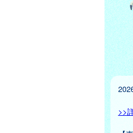
20
>>