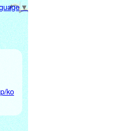
nguage
▼
jp/ko