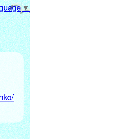
nguage
▼
nko/