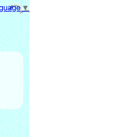
nguage
▼