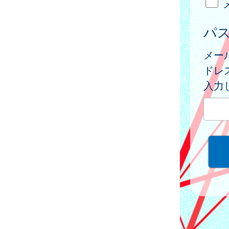
パ
メー
ドレ
入力