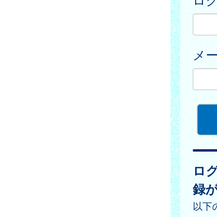
メ
ロ
録
以下