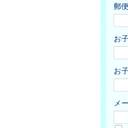
郵
お
お子
メ