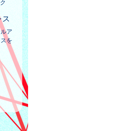
ク
レス
ールア
レスを