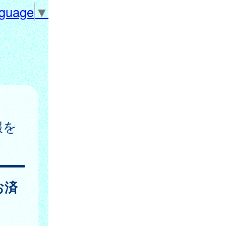
nguage
▼
報を
お済