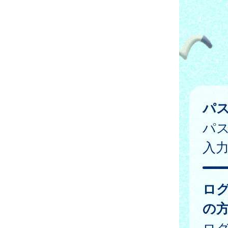
パ
パ
入
ロ
の
ログ