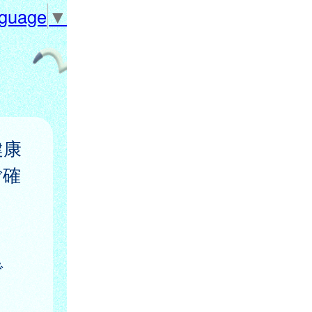
nguage
▼
健康
ご確
。
で