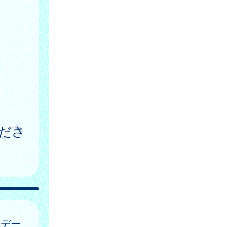
ださ
はデー