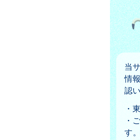
当
情
認
・
・
す