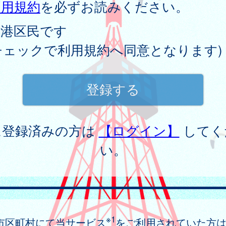
利用規約
を必ずお読みください。
港区民です
チェックで利用規約へ同意となります)
に登録済みの方は
【ログイン】
してく
い。
※1
市区町村にて当サービス
をご利用されていた方