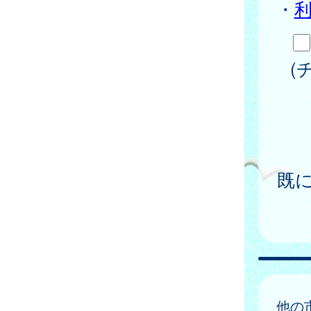
・
(
既
他の