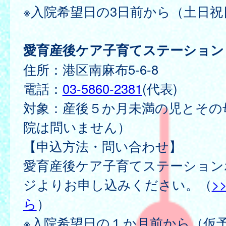
※入院希望日の3日前から（土日祝
愛育産後ケア子育てステーション
住所：港区南麻布5-6-8
電話：
03-5860-2381
(代表)
対象：産後５か月未満の児とその
院は問いません）
【申込方法・問い合わせ】
愛育産後ケア子育てステーション
ジよりお申し込みください。（
>
ら
）
※入院希望日の１か月前から（仮