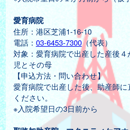
愛育病院
住所：港区芝浦1-16-10
電話：
03-6453-7300
（代表）
対象：愛育病院で出産した産後４
児とその母
【申込方法・問い合わせ】
愛育病院で出産した後、助産師に
ください。
※入院希望日の3日前から