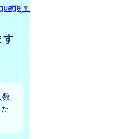
nguage
▼
ます
人数
うた