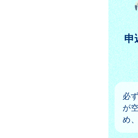
申
必
が
め