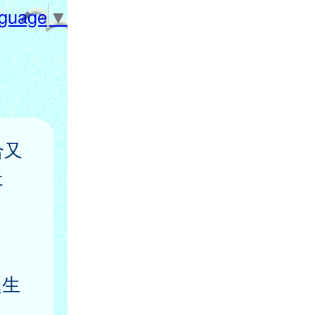
nguage
▼
合又
た
誕生