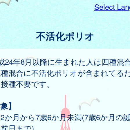
Select La
不活化ポリオ
成24年8月以降に生まれた人は四種混
五種混合に不活化ポリオが含まれてる
、接種不要です。
対象】
2か月から7歳6か月未満(7歳6か月の
前日まで)