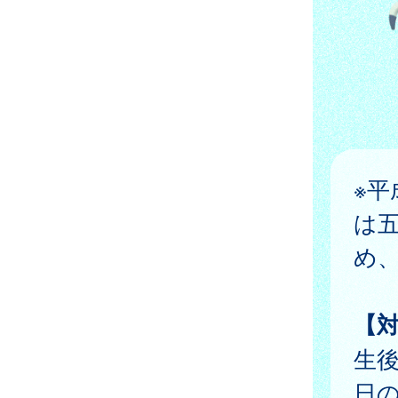
※平
は
め
【
生後
日の