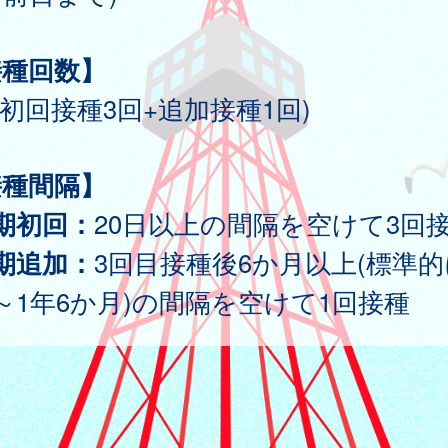
接種回数】
(初回接種3回+追加接種1回)
接種間隔】
期初回：
20日以上の間隔を空けて3回
期追加：
3回目接種後6か月以上(標準
～1年6か月)の間隔を空けて1回接種