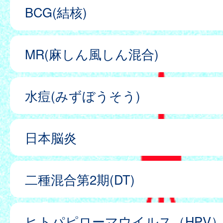
BCG(結核)
MR(麻しん風しん混合)
水痘(みずぼうそう)
日本脳炎
二種混合第2期(DT)
ヒトパピローマウイルス（HPV