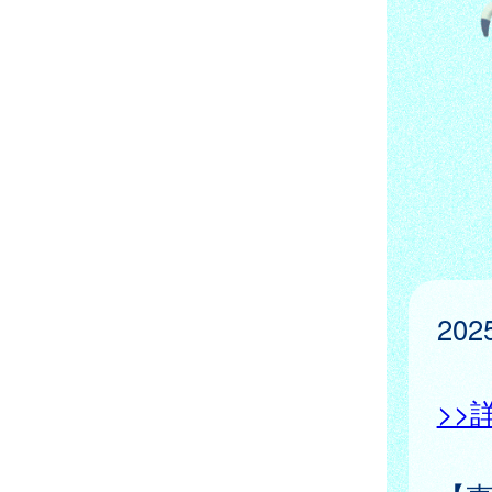
20
>>