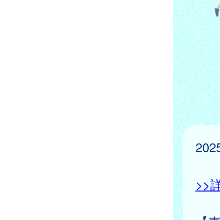
20
>>