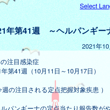
Select La
021年第41週 ～ヘルパンギー
2021年1
週の注目感染症
21年第41週（10月11日～10月17日）
今週の注目される定点把握対象疾患 ）
ヘルパンギーナの定点当たり報告数が