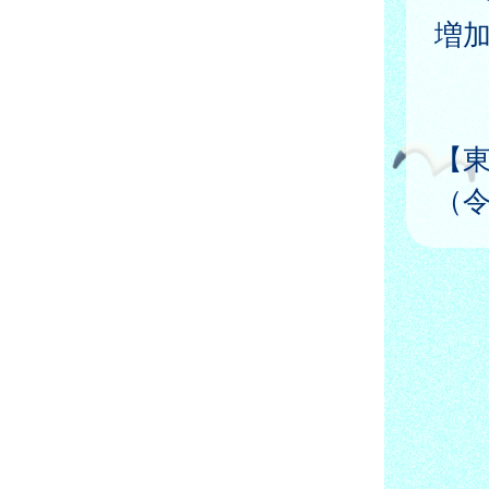
増
【
（令