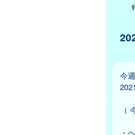
2
今
20
（ 
・