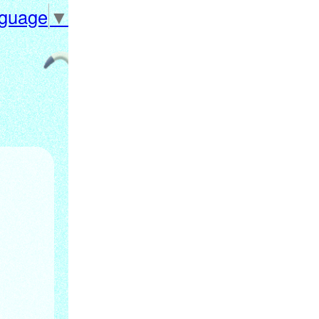
nguage
▼