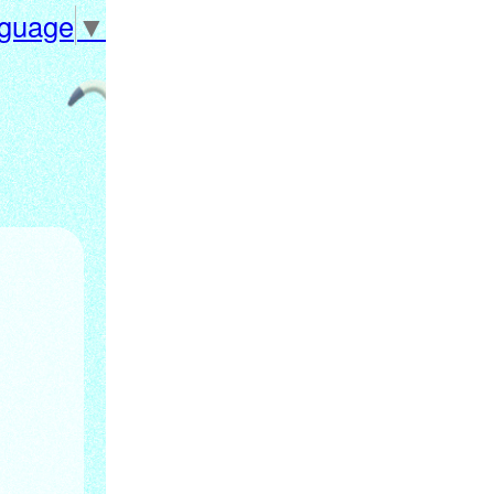
nguage
▼