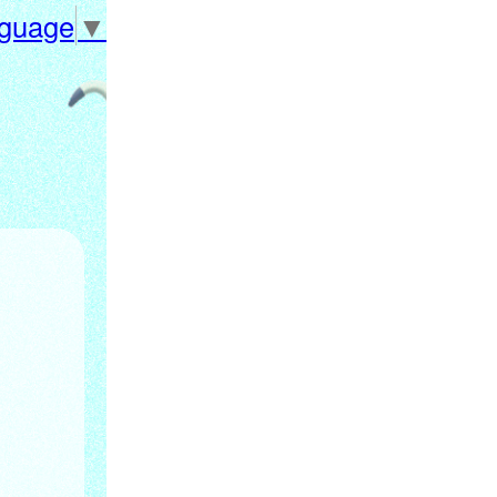
nguage
▼