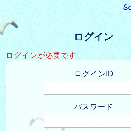
Se
ログイン
ログインが必要です
ログインID
パスワード