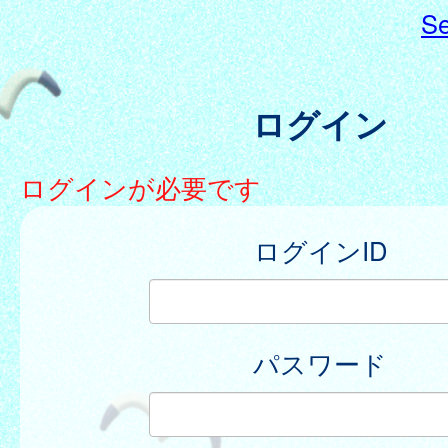
Se
ログイン
ログインが必要です
ログインID
パスワード