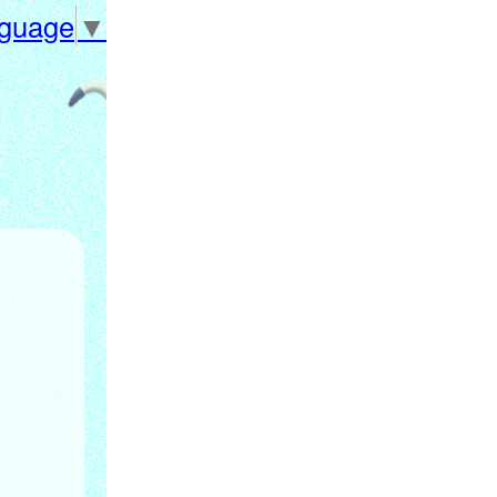
nguage
▼