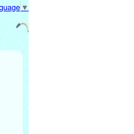
nguage
▼