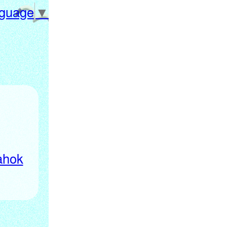
nguage
▼
ahok