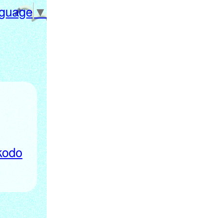
nguage
▼
kodo