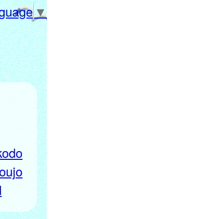
nguage
▼
kodo
oujo
l