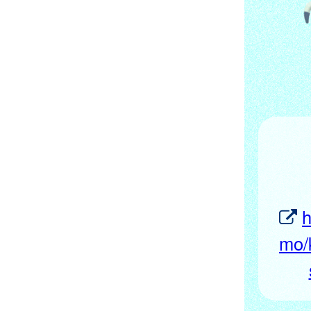
h
mo/