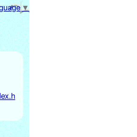
nguage
▼
dex.h