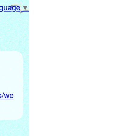
nguage
▼
ts/we