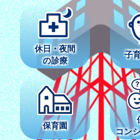
休日・夜間
子
の診療
保育園
コン