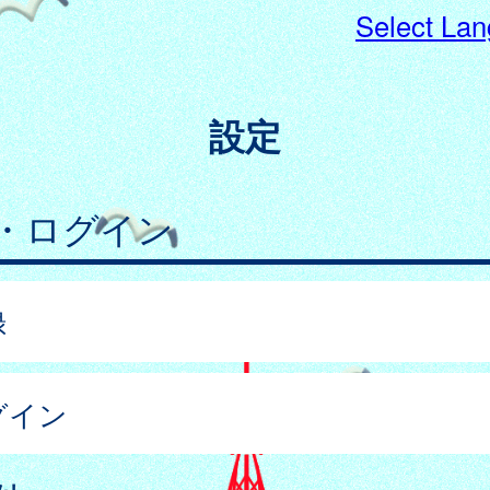
Select La
設定
・ログイン
録
グイン