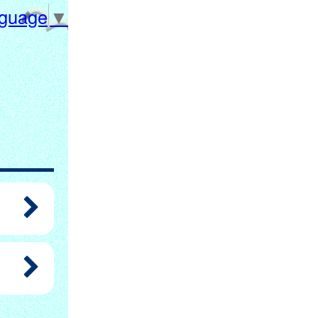
nguage
▼