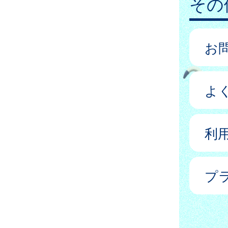
その
お
よ
利
プ