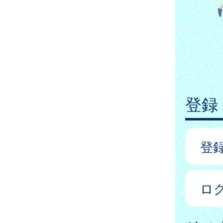
登録
登
ロ