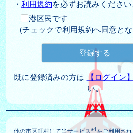
・
利用規約
を必ずお読みください
港区民です
(チェックで利用規約へ同意とな
既に登録済みの方は
【ログイン
い。
※1
他の市区町村にて当サービス
をご利用され