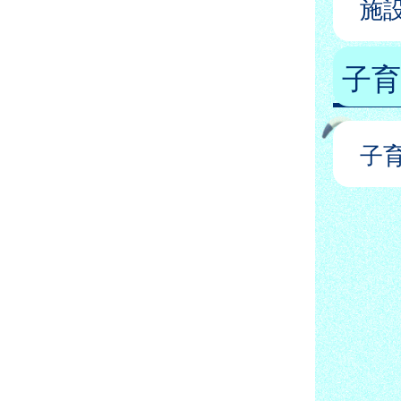
施
子
子