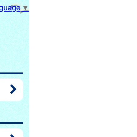
nguage
▼