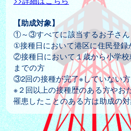
>>詳細はこちら
【助成対象】
①～③すべてに該当するお子さん
①接種日において港区に住民登録
②接種日において１歳から小学校
までの方
③2回の接種が完了※していない方
※２回以上の接種歴のある方やお
罹患したことのある方は助成の対